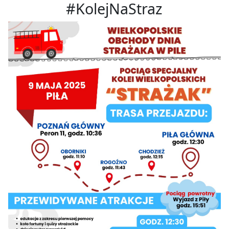
#KolejNaStraz